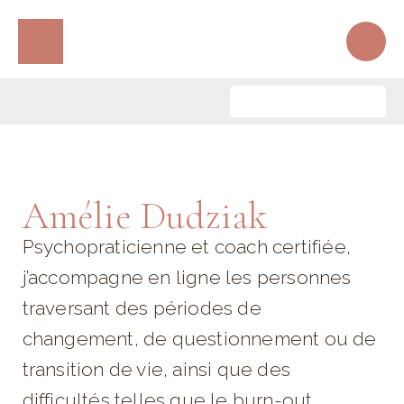
Aller
Rechercher :
au
contenu
Prendre Rendez-vous
Amélie Dudziak
Psychopraticienne et coach certifiée,
j’accompagne en ligne les personnes
traversant des périodes de
changement, de questionnement ou de
transition de vie, ainsi que des
difficultés telles que le burn-out,